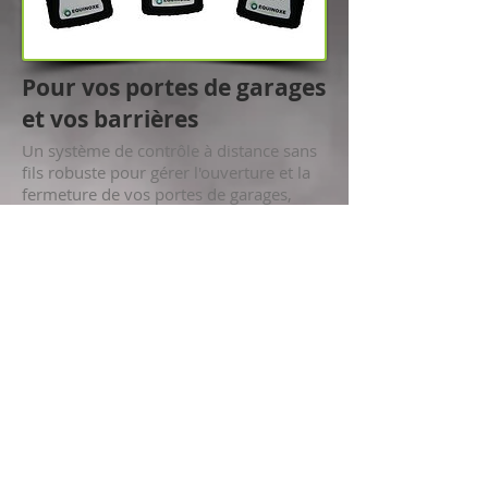
Pour vos portes de garages
et vos barrières
Un système de contrôle à distance sans
fils robuste pour gérer l'ouverture et la
fermeture de vos portes de garages,
d'entrepôts et de vos barrières.
Plus d'informations