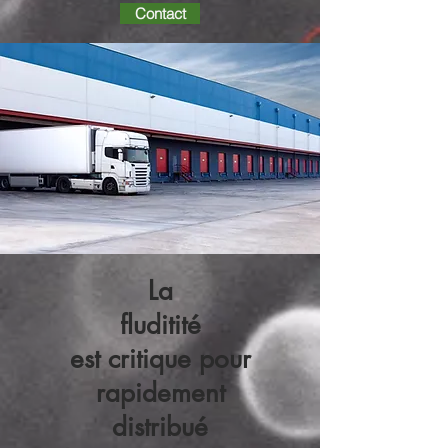
Contact
La
fluditité
est critique pour
rapidement
distribué