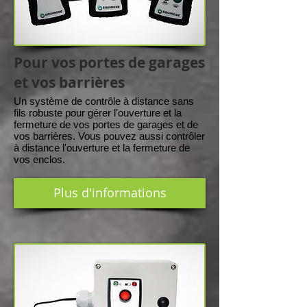
Pour vos portes de garages
et vos barrières
Un système de contrôle à distance sans
fils robuste pour gérer l'ouverture et la
fermeture de vos portes de garages et de
vos barrières. Vous pouvez aussi contrôler
à distance l'ouverture et la fermeture de
vos enclos.
Plus d'informations