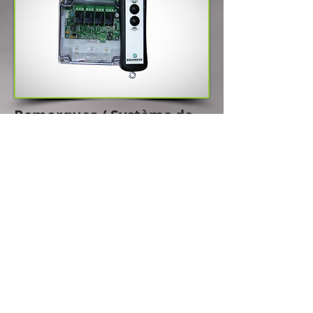
Remorques / Système de
contrôle sans fil
Contrôle à distance pour le déchargement
de remorques. Vous n'avez plus à vous
soucier de systèmes à câbles qui sont
continuellement à réparer et vous
bénéficiez d'une liberté accrue de vos
mouvements lors des opérations de
déchargement.
Télécharger la brochure