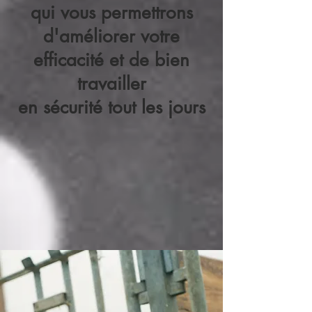
qui vous permettrons
d'améliorer votre
efficacité et de
bien
travailler
en
sécurité
tout les jours