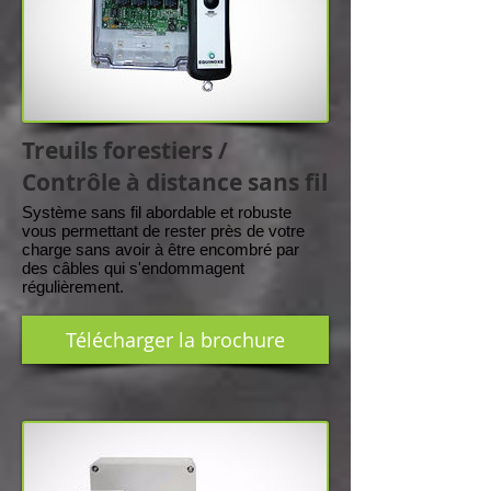
Treuils forestiers /
Contrôle à distance sans fil
Système sans fil abordable et robuste
vous permettant de rester près de votre
charge sans avoir à être encombré par
des câbles qui s'endommagent
régulièrement.
Télécharger la brochure