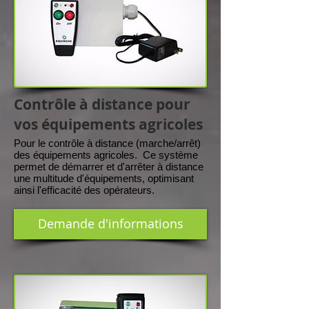
Contrôle à distance pour
vos équipements agricoles
Pour le contrôle à distance (marche/arrêt)
des équipements agricoles. Ce système
permet de démarrer et d'arrêter à distance
une multitude d'équipements, optimisant
ainsi l'efficacité des opérateurs.
Demande d'informations